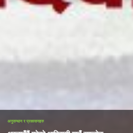
अनुसन्धान र प्रकासनहरु