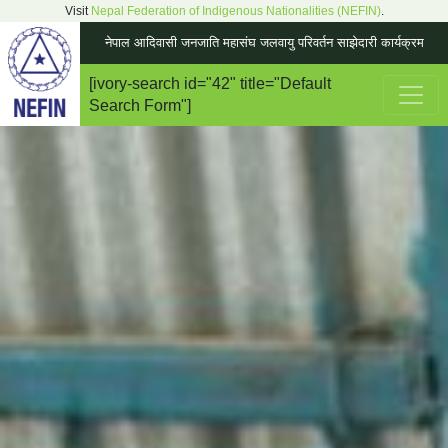
Visit
Nepal Federation of Indigenous Nationalities (NEFIN)
.
नेपाल आदिवासी जनजाति महासंघ जलवायु परिवर्तन साझेदारी कार्यक्रम
[ivory-search id="42" title="Default
Main Navigation
Search Form"]