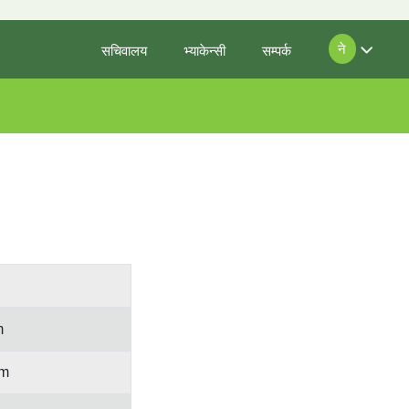
ने
सचिवालय
भ्याकेन्सी
सम्पर्क
m
om