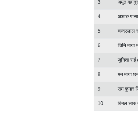
3
अमृत बहादुर
4
अआङ पासाङ 
5
चन्द्रलाल र
6
चिनि माया 
7
जुनिता राई (
8
मन माया छन्
9
राम कुमार स
10
बिमल सारु