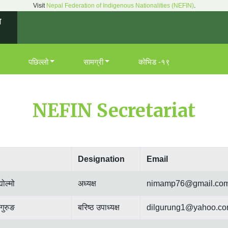
Visit
Nepal Federation of Indigenous Nationalities (NEFIN)
.
न
पछिल्लो
सामग्री
कोभिड -१९
NEFIN Secretariat
Designation
Email
योल्मो
अध्यक्ष
nimamp76@gmail.co
गुरुङ
बरिष्ठ उपाध्यक्ष
dilgurung1@yahoo.c