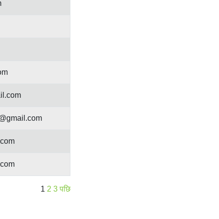
m
om
il.com
@gmail.com
.com
.com
1
2
3
पछि