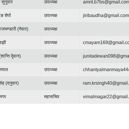
 सुनुवार
उपाध्यक्ष
amrit.b7bs@gmail.co
शेर्पा
उपाध्यक्ष
jiribaudha@gmail.com
ाजभण्डारी (नेवार)
उपाध्यक्ष
माझी
उपाध्यक्ष
cmayam169@gmail.c
शान्ति दृेवान)
उपाध्यक्ष
junitadewan098@gma
त्याल
उपाध्यक्ष
chhantyalmanmaya44
िंह (दनुवार)
उपाध्यक्ष
ram.krsingh40@gmail
 मगर
महासचिव
vimalmagar22@gmail