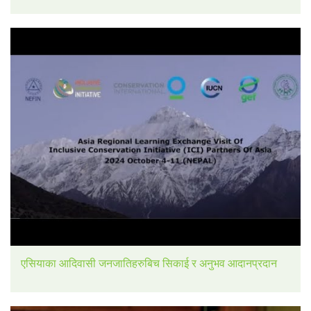
एसियाका आदिवासी जनजातिहरुबिच सिकाई र अनुभव आदानप्रदान