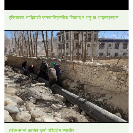
एसियाका आदिवासी जनजातिहरुबिच सिकाई र अनुभव आदानप्रदान
हरेक सानो कार्यले ठुलो परिवर्तन ल्याउँछ ।