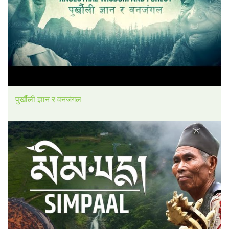
पुर्खौली ज्ञान र वनजंगल