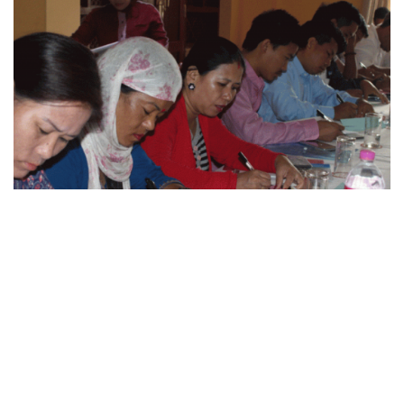
जलवायु परिवर्तन र जैविक विविधता बारे शिक्षा
We conduct training, workshop and dialogues with
Indigenou...
MORE