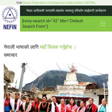
Visit
Nepal Federation of Indigenous Nationalities (NEFIN)
.
नेपाल आदिवासी जनजाति महासंघ जलवायु परिवर्तन साझेदारी कार्यक्रम
[ivory-search id="42" title="Default
Main Navigation
Search Form"]
नेपाली भाषाको लागि
यहाँ क्लिक गर्नुहोस ।
समाचार