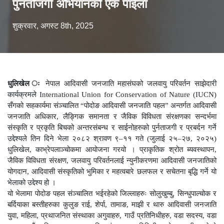
पुनर्ताजगी अभियानको एक पाईला
शुक्रवार, अगस्ट 8th, 2025
धुलिखेल ः
नेपाल आदिवासी जनजाति महासंघको जलवायु परिवर्तन साझेदारी
कार्यक्रमले International Union for Conservation of Nature (IUCN)
सँगको सहकार्यमा संञ्चालित “पोदोङ आदिवासी जनजाति पहल” अन्तर्गत आदिवासी
जनजाति अधिकार, लैङ्गिक समानता र जैविक विविधता संरक्षणका सन्दर्भमा
संस्कृति र प्रकृति बिचको अन्तरसंबन्ध र साईनोहरुको पुर्नताजगी र प्रबर्दन गर्ने
उद्देश्यले तिन दिने भेला २०८२ श्रावण ९–११ गते (जुलाई २५–२७, २०२५)
धुलिखेल, काभ्रेपलाञ्चोकमा आयोजना गरयो । प्राकृतिक श्रोत ब्यवस्थापन,
जैविक विविधता संरक्षण, जलवायु परिवर्तनलाई न्युनीकरणमा आदिवासी जनजातिको
योगदान, आदिवासी संस्कृतिको भुमिका र महत्वबारे छलफल र सचेतना बृद्धि गर्ने यो
भेलाको उद्देश्य हो ।
यो भेलामा पोदोङ पहल संञ्चालित भईरहेको जिल्लाहरुः सोलुखुम्बु, सिन्धुपाल्चोक र
बर्दियाका बस्तीहरुका कुलुङ राई, शेर्पा, तामाङ, माझी र थारु आदिवासी जनजाति
युवा, महिला, प्रथाजनित संस्थाका अगुवाहरु, गाउँ प्रतिनिधीहरु, वडा सदस्य, वडा