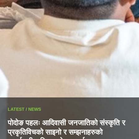
LATEST / NEWS
पोदोङ पहलः आदिवासी जनजातिको संस्कृति र
प्रकृतिविचको साइनो र सम्झनाहरुको