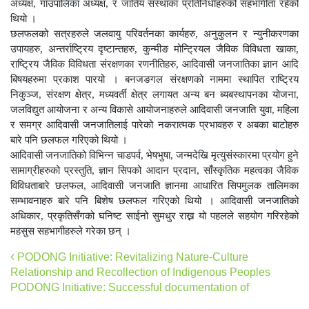
अध्यक्ष, गाँउपालिका अध्यक्ष, र जातिय संस्थाका प्रतिनिधीहरुको सहभागीता रहेको
थियो ।
छलफलको सत्रहरुले जलवायु परिवर्तनका कार्यहरु, अनुकुलन र न्युनीकरणका
उपायहरु, अन्तर्राष्ट्रिय दृष्टान्तहरु, कुन्मीङ मोन्ट्रियल जैविक विविधता खाका,
राष्ट्रिय जैविक विविधता संरक्षणका रणनीतिहरु, आदिवासी जनजातिका ज्ञान आदि
बिषयहरुमा प्रकाश पारयो । बनजङगल संरक्षणको नाममा स्थापित राष्ट्रिय
निकुञ्ज, संरक्षण क्षेत्र, मध्यवर्ती क्षेत्र लगायत अन्य बन ब्यबस्थापनका योजना,
जलविद्युत आयोजना र अन्य विकासे आयोजनाहरुले आदिवासी जनजाति युवा, महिला
र समग्र आदिवासी जनजातिलाई पारेको नकरात्मक प्रभावहरु र अबका बाटोहरु
बारे पनि छलफल गरिएको थियो ।
आदिवासी जनजातिको विभिन्न चाडपर्व, भेषभुषा, जन्मदेखि मृत्युसंस्कारमा प्रयोग हुने
सामाग्रीहरुको प्रस्तुति, ज्ञान सिपको आदान प्रदान, साँस्कृतिक महत्वका जैविक
विविधताबारे छलफल, आदिवासी जनजाति ज्ञानमा आधारित सिपमुलक तालिमका
सम्भावनाहरु बारे पनि बिशेष छलफल गरिएको थियो । आदिवासी जनजातिको
अधिकार, प्रकृतिसँगको घनिष्ट साईनो सुमधुर राख्न यो पहलले सहयोग गरिरहेको
महसुस सहभागीहरुले गरेका छन् ।
Post navigation
PODONG Initiative: Revitalizing Nature-Culture
Relationship and Recollection of Indigenous Peoples
PODONG Initiative: Successful documentation of
culturally significant sites and biodiversity through CBMIS