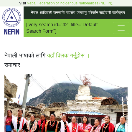
Visit
Nepal Federation of Indigenous Nationalities (NEFIN)
.
नेपाल आदिवासी जनजाति महासंघ जलवायु परिवर्तन साझेदारी कार्यक्रम
[ivory-search id="42" title="Default
Main Navigation
Search Form"]
नेपाली भाषाको लागि
यहाँ क्लिक गर्नुहोस ।
समाचार