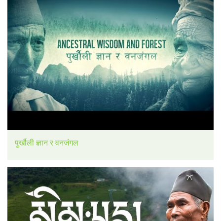
पुर्खौली ज्ञान र वनजंगल