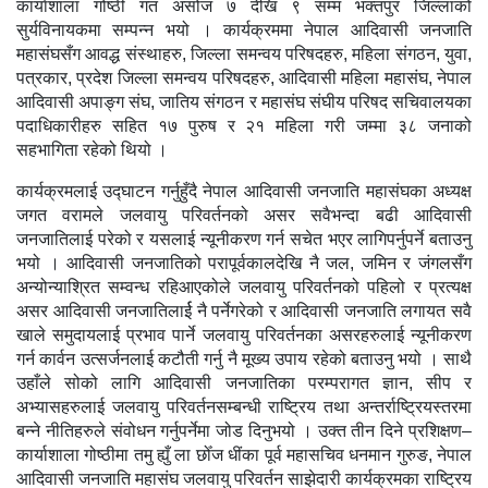
कार्याशाला गोष्ठी गत असोज ७ देखि ९ सम्म भक्तपुर जिल्लाको
सुर्यविनायकमा सम्पन्न भयो । कार्यक्रममा नेपाल आदिवासी जनजाति
महासंघसँग आवद्ध संस्थाहरु, जिल्ला समन्वय परिषदहरु, महिला संगठन, युवा,
पत्रकार, प्रदेश जिल्ला समन्वय परिषदहरु, आदिवासी महिला महासंघ, नेपाल
आदिवासी अपाङ्ग संघ, जातिय संगठन र महासंघ संघीय परिषद सचिवालयका
पदाधिकारीहरु सहित १७ पुरुष र २१ महिला गरी जम्मा ३८ जनाको
सहभागिता रहेको थियो ।
कार्यक्रमलाई उद्घाटन गर्नुहुँदै नेपाल आदिवासी जनजाति महासंघका अध्यक्ष
जगत वरामले जलवायु परिवर्तनको असर सवैभन्दा बढी आदिवासी
जनजातिलाई परेको र यसलाई न्यूनीकरण गर्न सचेत भएर लागिपर्नुपर्ने बताउनु
भयो । आदिवासी जनजातिको परापूर्वकालदेखि नै जल, जमिन र जंगलसँग
अन्योन्याश्रित सम्वन्ध रहिआएकोले जलवायु परिवर्तनको पहिलो र प्रत्यक्ष
असर आदिवासी जनजातिलार्ई नै पर्नेगरेको र आदिवासी जनजाति लगायत सवै
खाले समुदायलाई प्रभाव पार्ने जलवायु परिवर्तनका असरहरुलाई न्यूनीकरण
गर्न कार्वन उत्सर्जनलाई कटौती गर्नु नै मूख्य उपाय रहेको बताउनु भयो । साथै
उहाँले सोको लागि आदिवासी जनजातिका परम्परागत ज्ञान, सीप र
अभ्यासहरुलाई जलवायु परिवर्तनसम्बन्धी राष्ट्रिय तथा अन्तर्राष्ट्रियस्तरमा
बन्ने नीतिहरुले संवोधन गर्नुपर्नेमा जोड दिनुभयो । उक्त तीन दिने प्रशिक्षण–
कार्याशाला गोष्ठीमा तमु ह्युँ ला छोँज धींका पूर्व महासचिव धनमान गुरुङ, नेपाल
आदिवासी जनजाति महासंघ जलवायु परिवर्तन साझेदारी कार्यक्रमका राष्ट्रिय