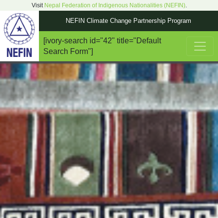
Visit
Nepal Federation of Indigenous Nationalities (NEFIN)
.
NEFIN Climate Change Partnership Program
[ivory-search id="42" title="Default
Main Navigation
Search Form"]